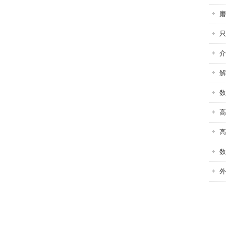
磨
只
介
解
数
高
高
数
外