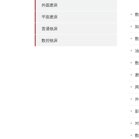
外圆磨床
数
平面磨床
如
普通铣床
数
数控铣床
油
数
磨
两
外
影
对
数